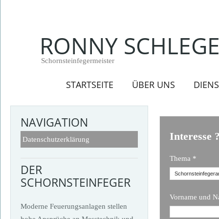
RONNY SCHLEGE
Schornsteinfegermeister
STARTSEITE
ÜBER UNS
DIEN
NAVIGATION
Interesse 
Datenschutzerklärung
Thema *
DER
SCHORNSTEINFEGER
Vorname und N
Moderne Feuerungsanlagen stellen
hohe Ansprüche an Messtechnik und