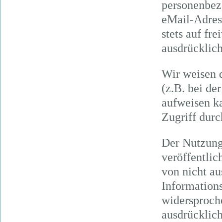
personenbez
eMail-Adress
stets auf fr
ausdrücklic
Wir weisen d
(z.B. bei d
aufweisen k
Zugriff durc
Der Nutzung
veröffentlic
von nicht a
Informations
widersproche
ausdrücklich