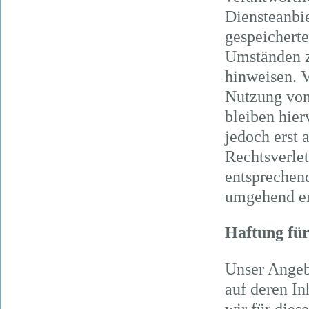
Diensteanbie
gespeichert
Umständen zu
hinweisen. V
Nutzung von
bleiben hier
jedoch erst 
Rechtsverle
entsprechen
umgehend en
Haftung für
Unser Angebo
auf deren In